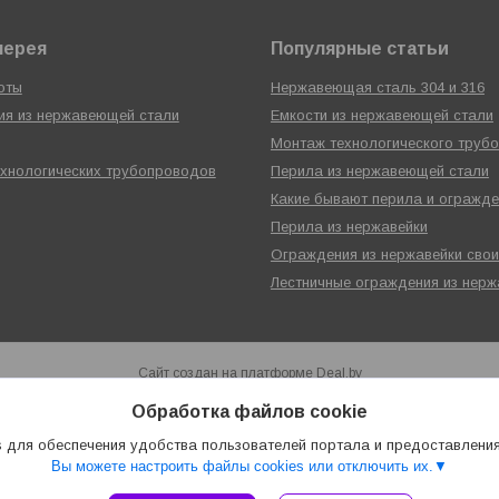
лерея
Популярные статьи
оты
Нержавеющая сталь 304 и 316
я из нержавеющей стали
Емкости из нержавеющей стали
Монтаж технологического труб
хнологических трубопроводов
Перила из нержавеющей стали
Какие бывают перила и огражде
Перила из нержавейки
Ограждения из нержавейки сво
Лестничные ограждения из нерж
Сайт создан на платформе Deal.by
Политика обработки файлов cookies
Обработка файлов cookie
ЧУП КолоритМонтаж |
Пожаловаться на контент
Select Language
▼
 для обеспечения удобства пользователей портала и предоставлени
Вы можете настроить файлы cookies или отключить их.