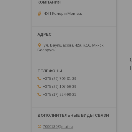
ЧУП КолоритМонтаж
ул. Ваупшасова 42а, к.16, Минск,
Беларусь
+375 (29) 709-01-39
+375 (29) 107-56-39
+375 (17) 224-98-21
7090139@mail.ru