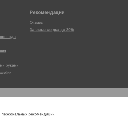
Рекомендации
Отзывы
За отзыв скидка до 20%
опровода
ния
ими руками
авейки
я персональных рекомендаций.