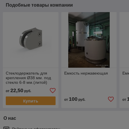
Подобные товары компании
Стеклодержатель для
Емкость нержавеющая
Ем
крепления Ø38 мм. под
стекло 6-8 мм.(литой)
22,50
от
руб.
100
от
руб.
от
Купить
О нас