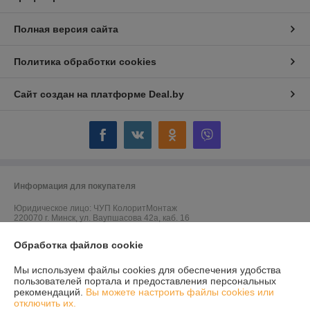
Полная версия сайта
Политика обработки cookies
Сайт создан на платформе Deal.by
Информация для покупателя
Юридическое лицо:
ЧУП КолоритМонтаж
220070 г. Минск, ул. Ваупшасова 42а, каб. 16
Регистрационный номер ЕГР: 191815571
Обработка файлов cookie
УНП: 191815571
Мы используем файлы cookies для обеспечения удобства
пользователей портала и предоставления персональных
Регистрационный орган: Минский горисполком
рекомендаций.
Вы можете настроить файлы cookies или
отключить их.
Дата регистрации компании: 04.02.2013