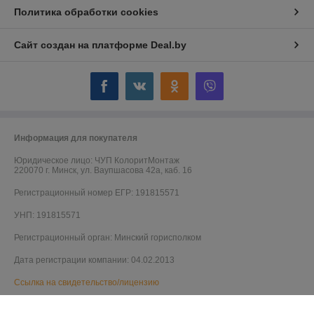
Политика обработки cookies
Сайт создан на платформе Deal.by
Информация для покупателя
Юридическое лицо:
ЧУП КолоритМонтаж
220070 г. Минск, ул. Ваупшасова 42а, каб. 16
Регистрационный номер ЕГР: 191815571
УНП: 191815571
Регистрационный орган: Минский горисполком
Дата регистрации компании: 04.02.2013
Ссылка на свидетельство/лицензию
Ссылка на свидетельство/лицензию