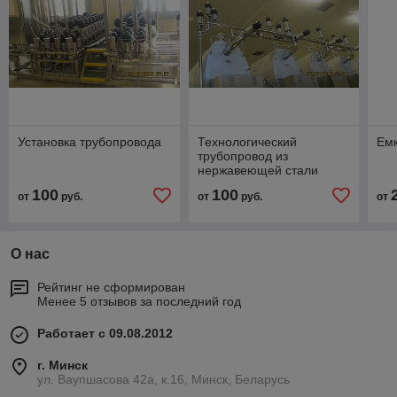
Установка трубопровода
Технологический
Емк
трубопровод из
нержавеющей стали
100
100
от
руб.
от
руб.
от
О нас
Рейтинг не сформирован
Менее 5 отзывов за последний год
Работает с 09.08.2012
г. Минск
ул. Ваупшасова 42а, к.16, Минск, Беларусь